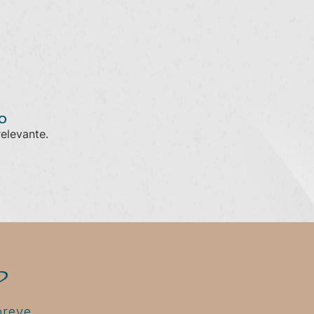
O
relevante.
?
breve.