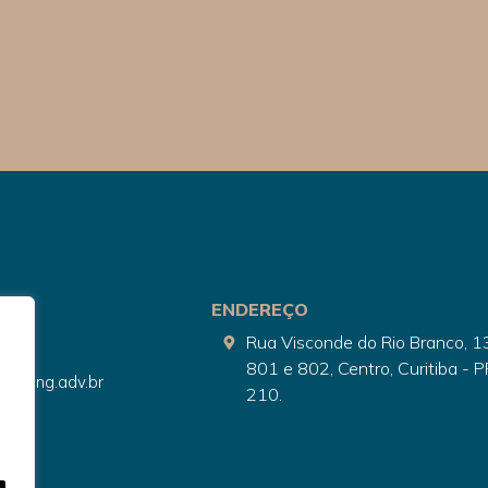
ENDEREÇO
Rua Visconde do Rio Branco, 1
084
801 e 802, Centro, Curitiba - 
terlang.adv.br
210.