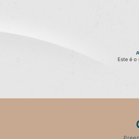
Este é o 
Preen